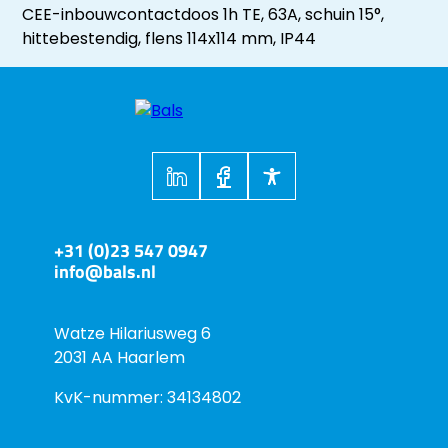
CEE-inbouwcontactdoos 1h TE, 63A, schuin 15°,
hittebestendig, flens 114x114 mm, IP44
+31 (0)23 547 0947
info@bals.nl
Watze Hilariusweg 6
2031 AA Haarlem
KvK-nummer: 34134802