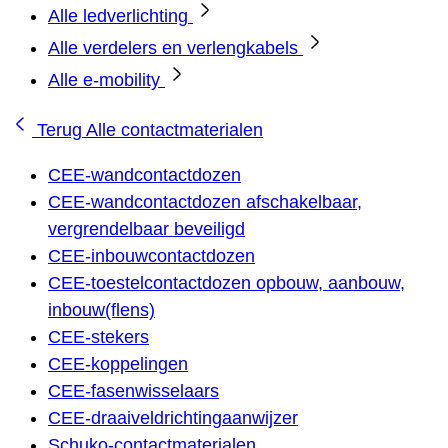
Alle ledverlichting
Alle verdelers en verlengkabels
Alle e-mobility
Terug
Alle contactmaterialen
CEE-wandcontactdozen
CEE-wandcontactdozen afschakelbaar,
vergrendelbaar beveiligd
CEE-inbouwcontactdozen
CEE-toestelcontactdozen opbouw, aanbouw,
inbouw(flens)
CEE-stekers
CEE-koppelingen
CEE-fasenwisselaars
CEE-draaiveldrichtingaanwijzer
Schuko-contactmaterialen