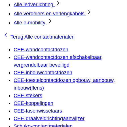
Alle ledverlichting
Alle verdelers en verlengkabels
Alle e-mobility
Terug
Alle contactmaterialen
CEE-wandcontactdozen
CEE-wandcontactdozen afschakelbaar,
vergrendelbaar beveiligd
CEE-inbouwcontactdozen
CEE-toestelcontactdozen opbouw, aanbouw,
inbouw(flens)
CEE-stekers
CEE-koppelingen
CEE-fasenwisselaars
CEE-draaiveldrichtingaanwijzer
Schuko-contactmaterialen