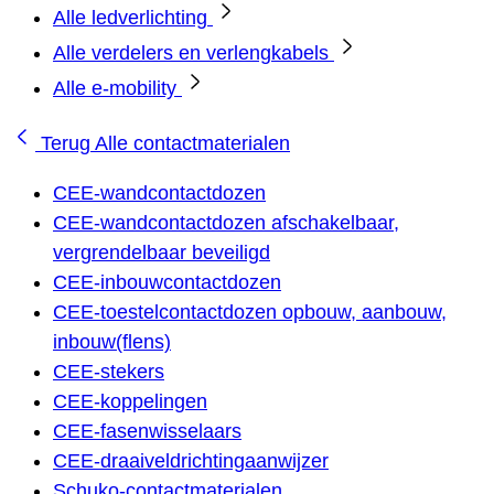
Alle ledverlichting
Alle verdelers en verlengkabels
Alle e-mobility
Terug
Alle contactmaterialen
CEE-wandcontactdozen
CEE-wandcontactdozen afschakelbaar,
vergrendelbaar beveiligd
CEE-inbouwcontactdozen
CEE-toestelcontactdozen opbouw, aanbouw,
inbouw(flens)
CEE-stekers
CEE-koppelingen
CEE-fasenwisselaars
CEE-draaiveldrichtingaanwijzer
Schuko-contactmaterialen