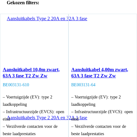
Gekozen filters:
Aansluitkabels Type 2 20A en 32A 3 fase
Aansluitkabel 10,0m zwart,
Aansluitkabel 4,00m zwart,
63A 3 fase T2 Zw Zw
63A 3 fase T2 Zw Zw
BE003131-610
BE003131-64
– Voertuigzijde (EV): type 2
– Voertuigzijde (EV): type 2
laadkoppeling
laadkoppeling
– Infrastructuurzijde (EVCS): open
– Infrastructuurzijde (EVCS): open
Aansluitkabels Type 2 20A en 32A 1 fase
eind
eind
– Verzilverde contacten voor de
– Verzilverde contacten voor de
beste laadprestaties
beste laadprestaties