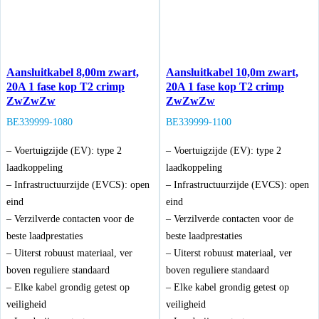
Aansluitkabel 8,00m zwart,
Aansluitkabel 10,0m zwart,
20A 1 fase kop T2 crimp
20A 1 fase kop T2 crimp
ZwZwZw
ZwZwZw
BE339999-1080
BE339999-1100
– Voertuigzijde (EV): type 2
– Voertuigzijde (EV): type 2
laadkoppeling
laadkoppeling
– Infrastructuurzijde (EVCS): open
– Infrastructuurzijde (EVCS): open
eind
eind
– Verzilverde contacten voor de
– Verzilverde contacten voor de
beste laadprestaties
beste laadprestaties
– Uiterst robuust materiaal, ver
– Uiterst robuust materiaal, ver
boven reguliere standaard
boven reguliere standaard
– Elke kabel grondig getest op
– Elke kabel grondig getest op
veiligheid
veiligheid