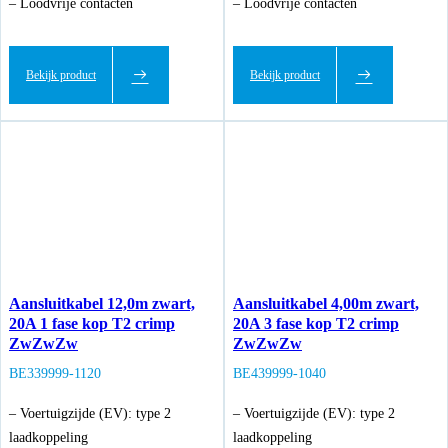
– Loodvrije contacten
– Loodvrije contacten
Bekijk product
Bekijk product
Aansluitkabel 12,0m zwart,
Aansluitkabel 4,00m zwart,
20A 1 fase kop T2 crimp
20A 3 fase kop T2 crimp
ZwZwZw
ZwZwZw
BE339999-1120
BE439999-1040
– Voertuigzijde (EV): type 2
– Voertuigzijde (EV): type 2
laadkoppeling
laadkoppeling