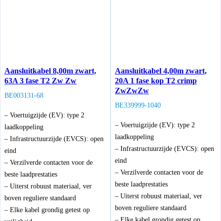
Aansluitkabel 8,00m zwart,
Aansluitkabel 4,00m zwart,
63A 3 fase T2 Zw Zw
20A 1 fase kop T2 crimp
ZwZwZw
BE003131-68
BE339999-1040
– Voertuigzijde (EV): type 2
– Voertuigzijde (EV): type 2
laadkoppeling
laadkoppeling
– Infrastructuurzijde (EVCS): open
– Infrastructuurzijde (EVCS): open
eind
eind
– Verzilverde contacten voor de
– Verzilverde contacten voor de
beste laadprestaties
beste laadprestaties
– Uiterst robuust materiaal, ver
– Uiterst robuust materiaal, ver
boven reguliere standaard
boven reguliere standaard
– Elke kabel grondig getest op
– Elke kabel grondig getest op