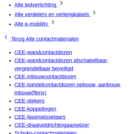
Alle ledverlichting
Alle verdelers en verlengkabels
Alle e-mobility
Terug
Alle contactmaterialen
CEE-wandcontactdozen
CEE-wandcontactdozen afschakelbaar,
vergrendelbaar beveiligd
CEE-inbouwcontactdozen
CEE-toestelcontactdozen opbouw, aanbouw,
inbouw(flens)
CEE-stekers
CEE-koppelingen
CEE-fasenwisselaars
CEE-draaiveldrichtingaanwijzer
Schuko-contactmaterialen