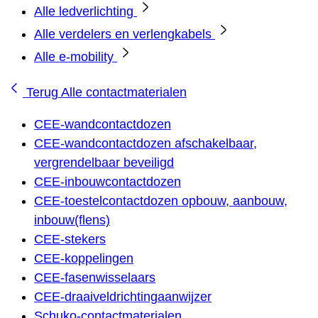
Alle ledverlichting
Alle verdelers en verlengkabels
Alle e-mobility
Terug
Alle contactmaterialen
CEE-wandcontactdozen
CEE-wandcontactdozen afschakelbaar,
vergrendelbaar beveiligd
CEE-inbouwcontactdozen
CEE-toestelcontactdozen opbouw, aanbouw,
inbouw(flens)
CEE-stekers
CEE-koppelingen
CEE-fasenwisselaars
CEE-draaiveldrichtingaanwijzer
Schuko-contactmaterialen