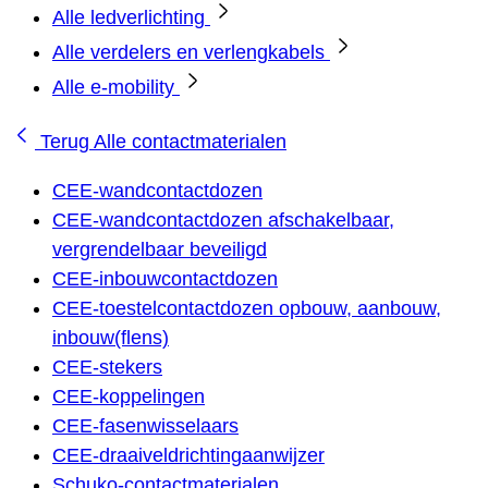
Alle ledverlichting
Alle verdelers en verlengkabels
Alle e-mobility
Terug
Alle contactmaterialen
CEE-wandcontactdozen
CEE-wandcontactdozen afschakelbaar,
vergrendelbaar beveiligd
CEE-inbouwcontactdozen
CEE-toestelcontactdozen opbouw, aanbouw,
inbouw(flens)
CEE-stekers
CEE-koppelingen
CEE-fasenwisselaars
CEE-draaiveldrichtingaanwijzer
Schuko-contactmaterialen