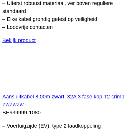
– Uiterst robuust materiaal, ver boven reguliere
standaard
– Elke kabel grondig getest op veiligheid
– Loodvrije contacten
Bekijk product
Aansluitkabel 8,00m zwart, 32A 3 fase kop T2 crimp
ZwZwZw
BE639999-1080
– Voertuigzijde (EV): type 2 laadkoppeling