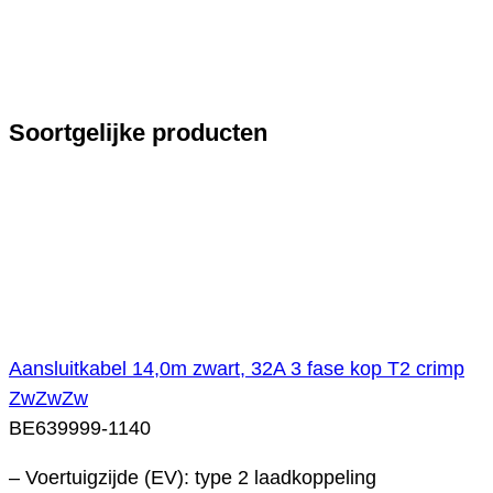
Soortgelijke producten
Aansluitkabel 14,0m zwart, 32A 3 fase kop T2 crimp
ZwZwZw
BE639999-1140
– Voertuigzijde (EV): type 2 laadkoppeling