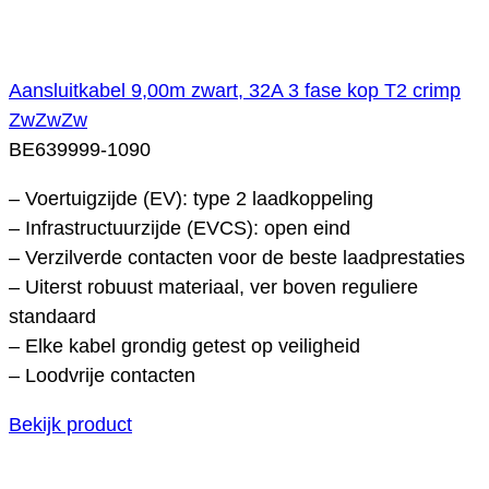
Aansluitkabel 9,00m zwart, 32A 3 fase kop T2 crimp
ZwZwZw
BE639999-1090
– Voertuigzijde (EV): type 2 laadkoppeling
– Infrastructuurzijde (EVCS): open eind
– Verzilverde contacten voor de beste laadprestaties
– Uiterst robuust materiaal, ver boven reguliere
standaard
– Elke kabel grondig getest op veiligheid
– Loodvrije contacten
Bekijk product