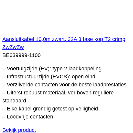
Aansluitkabel 10,0m zwart, 32A 3 fase kop T2 crimp
ZwZwZw
BE639999-1100
– Voertuigzijde (EV): type 2 laadkoppeling
– Infrastructuurzijde (EVCS): open eind
– Verzilverde contacten voor de beste laadprestaties
– Uiterst robuust materiaal, ver boven reguliere
standaard
– Elke kabel grondig getest op veiligheid
– Loodvrije contacten
Bekijk product