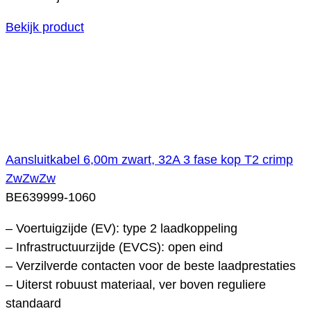
Bekijk product
Aansluitkabel 6,00m zwart, 32A 3 fase kop T2 crimp
ZwZwZw
BE639999-1060
– Voertuigzijde (EV): type 2 laadkoppeling
– Infrastructuurzijde (EVCS): open eind
– Verzilverde contacten voor de beste laadprestaties
– Uiterst robuust materiaal, ver boven reguliere
standaard