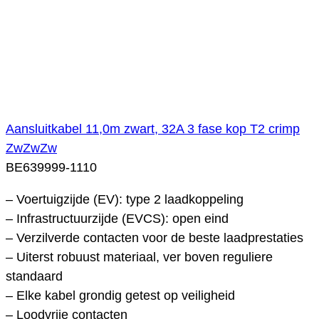
Aansluitkabel 11,0m zwart, 32A 3 fase kop T2 crimp
ZwZwZw
BE639999-1110
– Voertuigzijde (EV): type 2 laadkoppeling
– Infrastructuurzijde (EVCS): open eind
– Verzilverde contacten voor de beste laadprestaties
– Uiterst robuust materiaal, ver boven reguliere
standaard
– Elke kabel grondig getest op veiligheid
– Loodvrije contacten