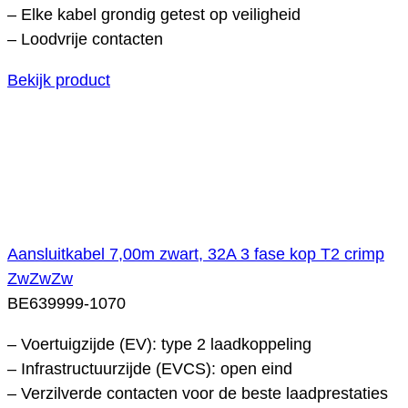
– Elke kabel grondig getest op veiligheid
– Loodvrije contacten
Bekijk product
Aansluitkabel 7,00m zwart, 32A 3 fase kop T2 crimp
ZwZwZw
BE639999-1070
– Voertuigzijde (EV): type 2 laadkoppeling
– Infrastructuurzijde (EVCS): open eind
– Verzilverde contacten voor de beste laadprestaties