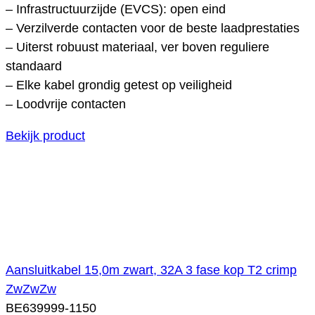
– Infrastructuurzijde (EVCS): open eind
– Verzilverde contacten voor de beste laadprestaties
– Uiterst robuust materiaal, ver boven reguliere
standaard
– Elke kabel grondig getest op veiligheid
– Loodvrije contacten
Bekijk product
Aansluitkabel 15,0m zwart, 32A 3 fase kop T2 crimp
ZwZwZw
BE639999-1150