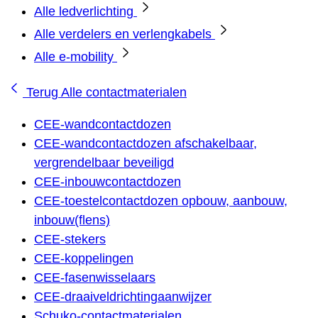
Alle ledverlichting
Alle verdelers en verlengkabels
Alle e-mobility
Terug
Alle contactmaterialen
CEE-wandcontactdozen
CEE-wandcontactdozen afschakelbaar,
vergrendelbaar beveiligd
CEE-inbouwcontactdozen
CEE-toestelcontactdozen opbouw, aanbouw,
inbouw(flens)
CEE-stekers
CEE-koppelingen
CEE-fasenwisselaars
CEE-draaiveldrichtingaanwijzer
Schuko-contactmaterialen