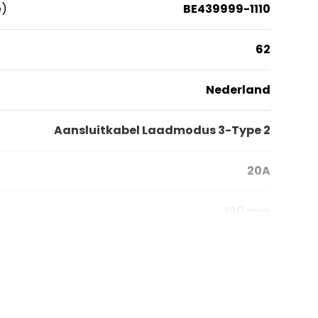
e)
BE439999-1110
62
Nederland
Aansluitkabel Laadmodus 3-Type 2
20A
100 mm