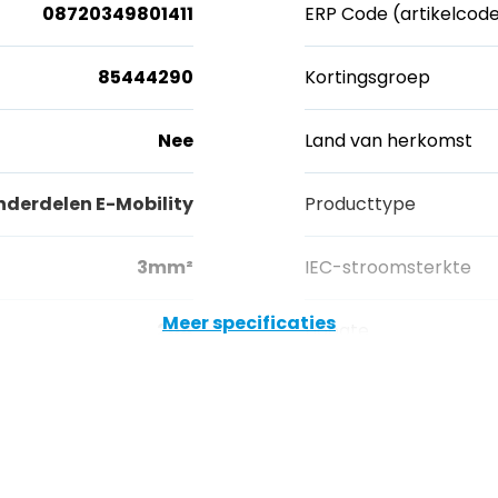
08720349801411
ERP Code (artikelcod
85444290
Kortingsgroep
Nee
Land van herkomst
derdelen E-Mobility
Producttype
3mm²
IEC-stroomsterkte
Meer specificaties
20A
Hoogte