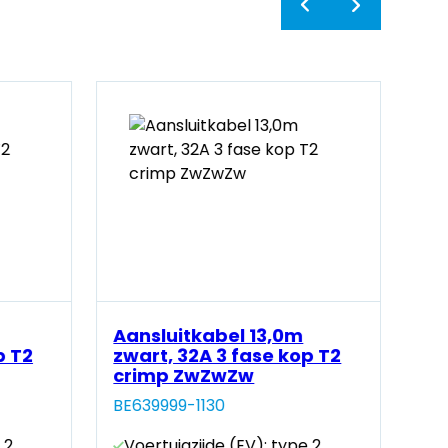
Aansluitkabel 13,0m
Aa
p T2
zwart, 32A 3 fase kop T2
zw
crimp ZwZwZw
cr
BE639999-1130
BE
 2
Voertuigzijde (EV): type 2
Vo