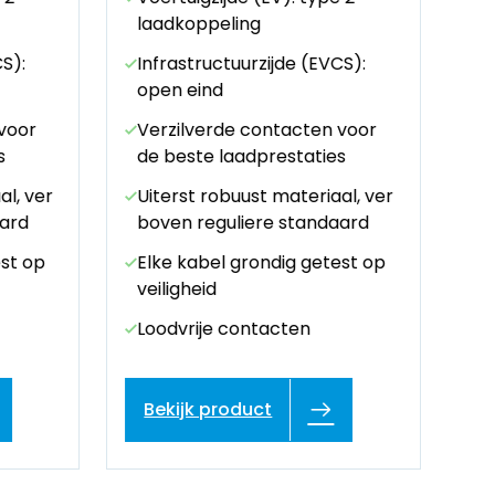
laadkoppeling
l
S):
Infrastructuurzijde (EVCS):
I
open eind
o
voor
Verzilverde contacten voor
V
s
de beste laadprestaties
d
al, ver
Uiterst robuust materiaal, ver
U
aard
boven reguliere standaard
b
est op
Elke kabel grondig getest op
E
veiligheid
ve
Loodvrije contacten
L
Bekijk product
B