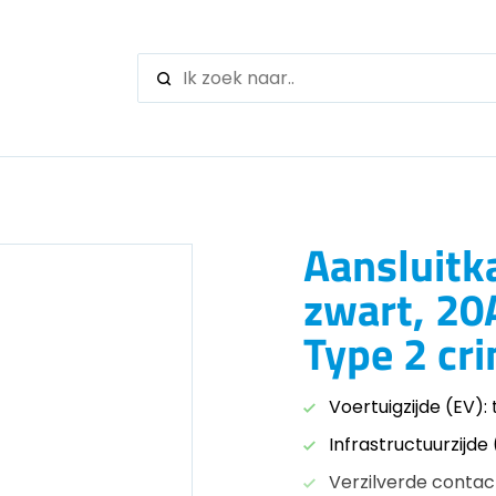
When autocomple
Aansluitk
zwart, 20
Type 2 c
Voertuigzijde (EV):
Infrastructuurzijde
Verzilverde contac