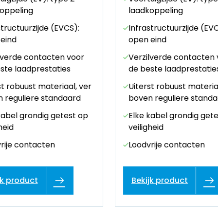
oppeling
laadkoppeling
structuurzijde (EVCS):
Infrastructuurzijde (EVC
eind
open eind
lverde contacten voor
Verzilverde contacten 
ste laadprestaties
de beste laadprestatie
st robuust materiaal, ver
Uiterst robuust materia
 reguliere standaard
boven reguliere stand
kabel grondig getest op
Elke kabel grondig get
heid
veiligheid
rije contacten
Loodvrije contacten
jk product
Bekijk product