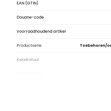
EAN (GTIN)
Douane-code
Voorraadhoudend artikel
Productserie
Toebehoren/on
Kwadratuur
Nom. stroom