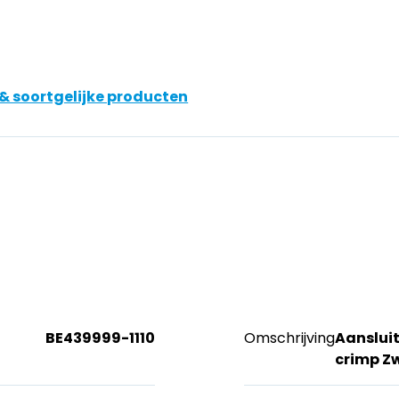
& soortgelijke producten
BE439999-1110
Omschrijving
Aansluit
crimp 