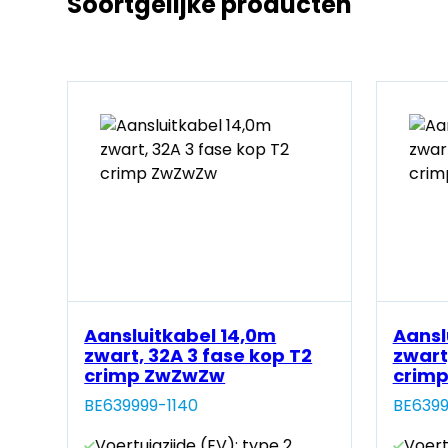
Soortgelijke producten
Aansluitkabel 14,0m
Aansl
2
zwart, 32A 3 fase kop T2
zwart
crimp ZwZwZw
crim
BE639999-1140
BE6399
Voertuigzijde (EV): type 2
Voert