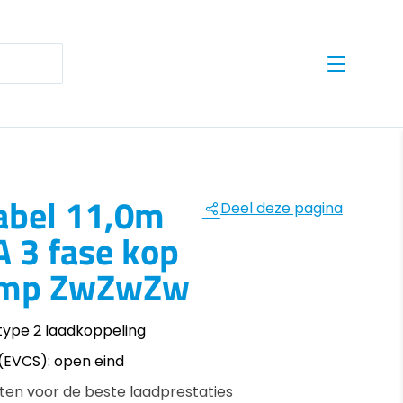
te results are available use up and down arrows to revie
abel 11,0m
Deel deze pagina
A 3 fase kop
rimp ZwZwZw
 type 2 laadkoppeling
 (EVCS): open eind
ten voor de beste laadprestaties