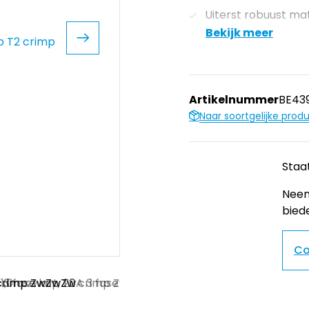
Uiterst robuust mat
Bekijk meer
Artikelnummer
BE439
Naar soortgelijke prod
Staat
Neem
bied
Co