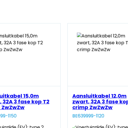
uitkabel 15,0m
Aansluitkabel 12,0m
, 32A 3 fase kop T2
zwart, 32A 3 fase ko
p ZwZwZw
crimp ZwZwZw
99-1150
BE639999-1120
uigzijde (EV): type 2
Voertuigzijde (EV): type