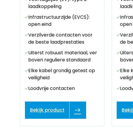
laadkoppeling
laadk
Infrastructuurzijde (EVCS):
Infra
open eind
open 
r
Verzilverde contacten voor
Verzi
de beste laadprestaties
de be
ver
Uiterst robuust materiaal, ver
Uiter
boven reguliere standaard
boven
op
Elke kabel grondig getest op
Elke 
veiligheid
veilig
Loodvrije contacten
Loodv
Bekijk product
Beki