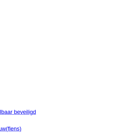
baar beveiligd
w(flens)