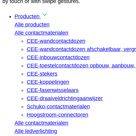
by touch or with swipe gestures.
Producten
Alle producten
Alle contactmaterialen
CEE-wandcontactdozen
CEE-wandcontactdozen afschakelbaar, vergr
CEE-inbouwcontactdozen
CEE-toestelcontactdozen opbouw, aanbouw, 
CEE-stekers
CEE-koppelingen
CEE-fasenwisselaars
CEE-draaiveldrichtingaanwijzer
Schuko-contactmaterialen
Hoogstroom-connectoren
Alle contactmaterialen
Alle ledverlichting