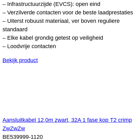
– Infrastructuurzijde (EVCS): open eind
– Verzilverde contacten voor de beste laadprestaties
– Uiterst robuust materiaal, ver boven reguliere
standaard
– Elke kabel grondig getest op veiligheid
– Loodvrije contacten
Bekijk product
Aansluitkabel 12,0m zwart, 32A 1 fase kop T2 crimp
ZwZwZw
BE539999-1120