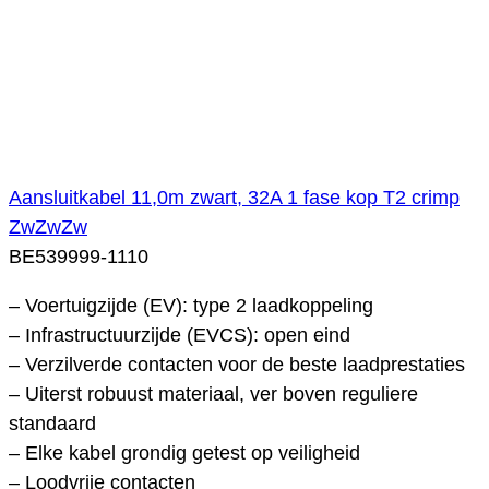
Aansluitkabel 11,0m zwart, 32A 1 fase kop T2 crimp
ZwZwZw
BE539999-1110
– Voertuigzijde (EV): type 2 laadkoppeling
– Infrastructuurzijde (EVCS): open eind
– Verzilverde contacten voor de beste laadprestaties
– Uiterst robuust materiaal, ver boven reguliere
standaard
– Elke kabel grondig getest op veiligheid
– Loodvrije contacten