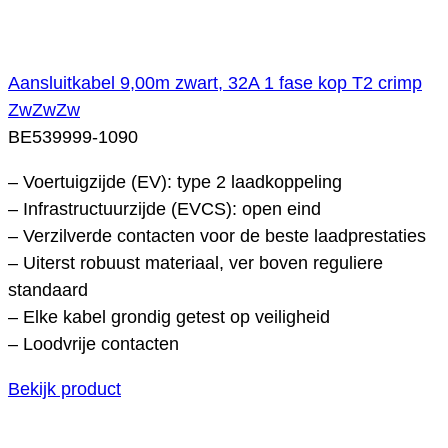
Aansluitkabel 9,00m zwart, 32A 1 fase kop T2 crimp
ZwZwZw
BE539999-1090
– Voertuigzijde (EV): type 2 laadkoppeling
– Infrastructuurzijde (EVCS): open eind
– Verzilverde contacten voor de beste laadprestaties
– Uiterst robuust materiaal, ver boven reguliere
standaard
– Elke kabel grondig getest op veiligheid
– Loodvrije contacten
Bekijk product