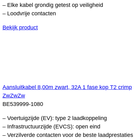
– Elke kabel grondig getest op veiligheid
– Loodvrije contacten
Bekijk product
Aansluitkabel 8,00m zwart, 32A 1 fase kop T2 crimp
ZwZwZw
BE539999-1080
– Voertuigzijde (EV): type 2 laadkoppeling
– Infrastructuurzijde (EVCS): open eind
– Verzilverde contacten voor de beste laadprestaties