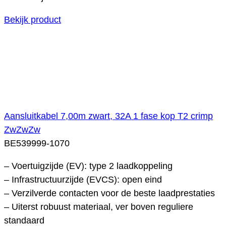
Bekijk product
Aansluitkabel 7,00m zwart, 32A 1 fase kop T2 crimp
ZwZwZw
BE539999-1070
– Voertuigzijde (EV): type 2 laadkoppeling
– Infrastructuurzijde (EVCS): open eind
– Verzilverde contacten voor de beste laadprestaties
– Uiterst robuust materiaal, ver boven reguliere
standaard