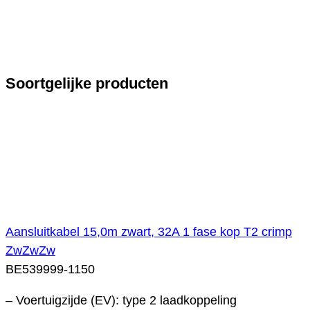
Soortgelijke producten
Aansluitkabel 15,0m zwart, 32A 1 fase kop T2 crimp
ZwZwZw
BE539999-1150
– Voertuigzijde (EV): type 2 laadkoppeling