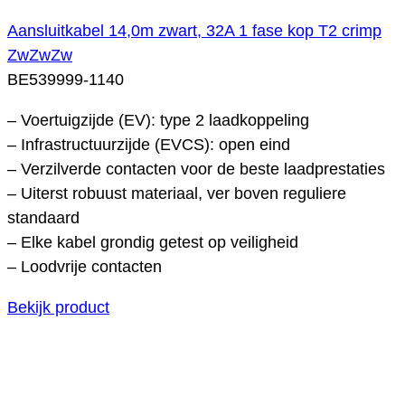
Aansluitkabel 14,0m zwart, 32A 1 fase kop T2 crimp
ZwZwZw
BE539999-1140
– Voertuigzijde (EV): type 2 laadkoppeling
– Infrastructuurzijde (EVCS): open eind
– Verzilverde contacten voor de beste laadprestaties
– Uiterst robuust materiaal, ver boven reguliere
standaard
– Elke kabel grondig getest op veiligheid
– Loodvrije contacten
Bekijk product