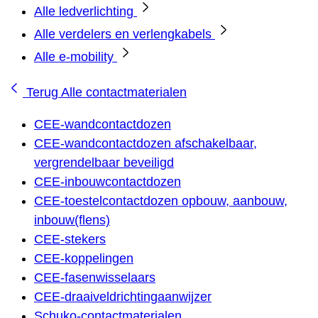
Alle ledverlichting
Alle verdelers en verlengkabels
Alle e-mobility
Terug
Alle contactmaterialen
CEE-wandcontactdozen
CEE-wandcontactdozen afschakelbaar,
vergrendelbaar beveiligd
CEE-inbouwcontactdozen
CEE-toestelcontactdozen opbouw, aanbouw,
inbouw(flens)
CEE-stekers
CEE-koppelingen
CEE-fasenwisselaars
CEE-draaiveldrichtingaanwijzer
Schuko-contactmaterialen