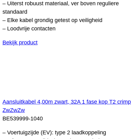
– Uiterst robuust materiaal, ver boven reguliere
standaard
– Elke kabel grondig getest op veiligheid
– Loodvrije contacten
Bekijk product
Aansluitkabel 4,00m zwart, 32A 1 fase kop T2 crimp
ZwZwZw
BE539999-1040
– Voertuigzijde (EV): type 2 laadkoppeling