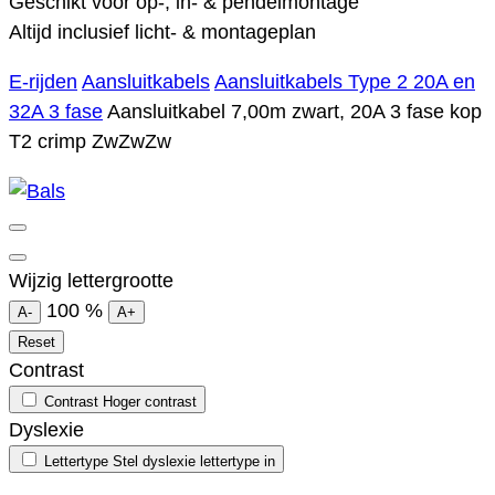
Geschikt voor op-, in- & pendelmontage
Altijd inclusief licht- & montageplan
E-rijden
Aansluitkabels
Aansluitkabels Type 2 20A en
32A 3 fase
Aansluitkabel 7,00m zwart, 20A 3 fase kop
T2 crimp ZwZwZw
Wijzig lettergrootte
100
%
A-
A+
Reset
Contrast
Contrast
Hoger contrast
Dyslexie
Lettertype
Stel dyslexie lettertype in