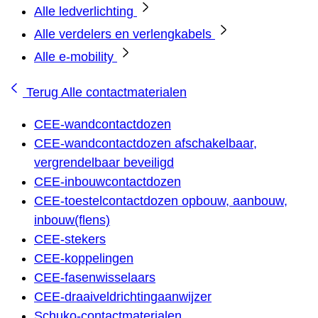
Alle ledverlichting
Alle verdelers en verlengkabels
Alle e-mobility
Terug
Alle contactmaterialen
CEE-wandcontactdozen
CEE-wandcontactdozen afschakelbaar,
vergrendelbaar beveiligd
CEE-inbouwcontactdozen
CEE-toestelcontactdozen opbouw, aanbouw,
inbouw(flens)
CEE-stekers
CEE-koppelingen
CEE-fasenwisselaars
CEE-draaiveldrichtingaanwijzer
Schuko-contactmaterialen