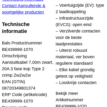
– Voertuigzijde (EV): type
Contact
Aanvullende &
2 laadkoppeling
soortgelijke producten
– Infrastructuurzijde
Technische
(EVCS): open eind
informatie
– Verzilverde contacten
voor de beste
Bals Productnummer
laadprestaties
BE439999-1070
– Uiterst robuust
Omschrijving
materiaal, ver boven
Aansluitkabel 7,00m zwart,
reguliere standaard
20A 3 fase kop Type 2
– Elke kabel grondig
crimp ZwZwZw
getest op veiligheid
EAN (GTIN)
– Loodvrije contacten
08720349801374
Bekijk meer
ERP Code (artikelcode)
Artikelnummer
BE439999-1070
BE439999-1070