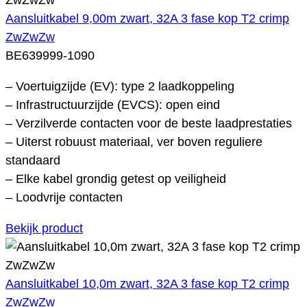
Aansluitkabel 9,00m zwart, 32A 3 fase kop T2 crimp
ZwZwZw
BE639999-1090
– Voertuigzijde (EV): type 2 laadkoppeling
– Infrastructuurzijde (EVCS): open eind
– Verzilverde contacten voor de beste laadprestaties
– Uiterst robuust materiaal, ver boven reguliere
standaard
– Elke kabel grondig getest op veiligheid
– Loodvrije contacten
Bekijk product
Aansluitkabel 10,0m zwart, 32A 3 fase kop T2 crimp
ZwZwZw