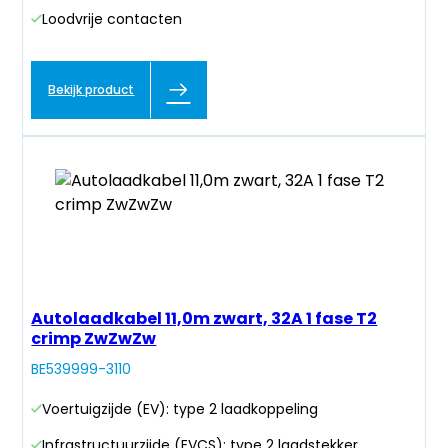
Loodvrije contacten
Bekijk product
Autolaadkabel 11,0m zwart, 32A 1 fase T2
crimp ZwZwZw
BE539999-3110
Voertuigzijde (EV): type 2 laadkoppeling
Infrastructuurzijde (EVCS): type 2 laadstekker