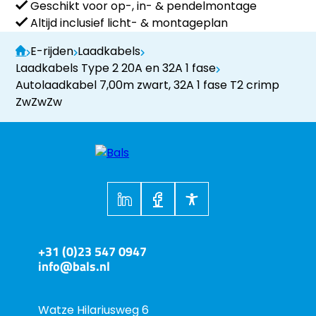
Geschikt voor op-, in- & pendelmontage
Altijd inclusief licht- & montageplan
E-rijden
Laadkabels
Laadkabels Type 2 20A en 32A 1 fase
Autolaadkabel 7,00m zwart, 32A 1 fase T2 crimp
ZwZwZw
+31 (0)23 547 0947
info@bals.nl
Watze Hilariusweg 6