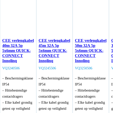
CEE verlengkabel
CEE verlengkabel
CEE verlengkabel
40m 32A 5p
45m 32A 5p
50m 32A 5p
5x6mm QUICK-
5x6mm QUICK-
5x6mm QUICK-
CONNECT
CONNECT
CONNECT
Innolinq
Innolinq
Innolinq
VQ3240506
VQ3245506
VQ3250506
– Beschermingsklasse
– Beschermingsklasse
– Beschermingsklasse
–
IP54
IP54
IP54
I
– Hittebestendige
– Hittebestendige
– Hittebestendige
–
contactdragers
contactdragers
contactdragers
c
– Elke kabel grondig
– Elke kabel grondig
– Elke kabel grondig
–
getest op veiligheid
getest op veiligheid
getest op veiligheid
g