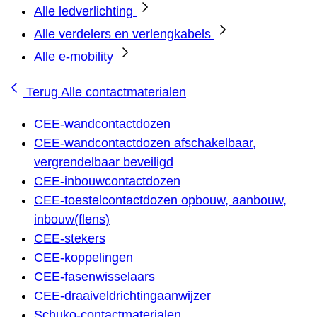
Alle ledverlichting
Alle verdelers en verlengkabels
Alle e-mobility
Terug
Alle contactmaterialen
CEE-wandcontactdozen
CEE-wandcontactdozen afschakelbaar,
vergrendelbaar beveiligd
CEE-inbouwcontactdozen
CEE-toestelcontactdozen opbouw, aanbouw,
inbouw(flens)
CEE-stekers
CEE-koppelingen
CEE-fasenwisselaars
CEE-draaiveldrichtingaanwijzer
Schuko-contactmaterialen