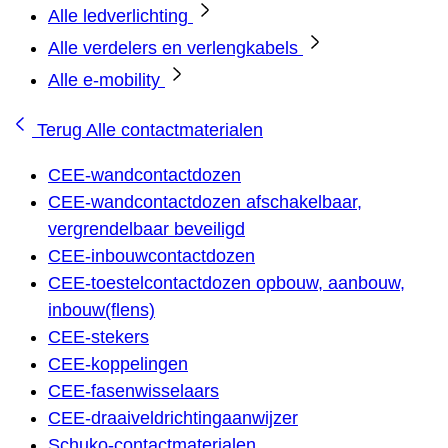
Alle ledverlichting
Alle verdelers en verlengkabels
Alle e-mobility
Terug
Alle contactmaterialen
CEE-wandcontactdozen
CEE-wandcontactdozen afschakelbaar,
vergrendelbaar beveiligd
CEE-inbouwcontactdozen
CEE-toestelcontactdozen opbouw, aanbouw,
inbouw(flens)
CEE-stekers
CEE-koppelingen
CEE-fasenwisselaars
CEE-draaiveldrichtingaanwijzer
Schuko-contactmaterialen