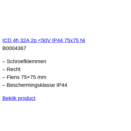
ICD 4h 32A 2p <50V IP44 75x75 Ni
B0004367
– Schroefklemmen
– Recht
– Flens 75×75 mm
– Beschermingsklasse IP44
Bekijk product