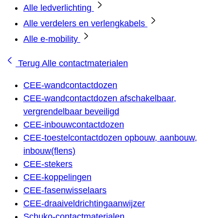
Alle ledverlichting
Alle verdelers en verlengkabels
Alle e-mobility
Terug
Alle contactmaterialen
CEE-wandcontactdozen
CEE-wandcontactdozen afschakelbaar,
vergrendelbaar beveiligd
CEE-inbouwcontactdozen
CEE-toestelcontactdozen opbouw, aanbouw,
inbouw(flens)
CEE-stekers
CEE-koppelingen
CEE-fasenwisselaars
CEE-draaiveldrichtingaanwijzer
Schuko-contactmaterialen