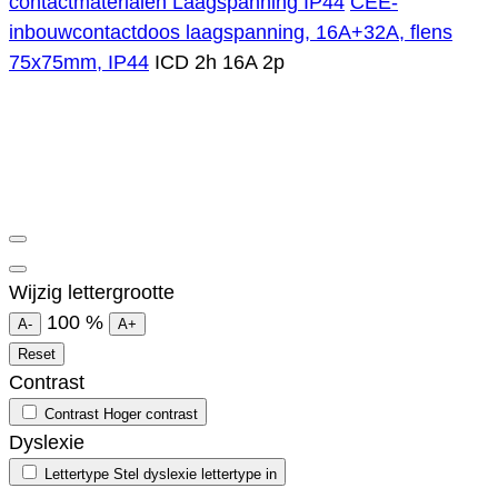
contactmaterialen Laagspanning IP44
CEE-
inbouwcontactdoos laagspanning, 16A+32A, flens
75x75mm, IP44
ICD 2h 16A 2p
Wijzig lettergrootte
100
%
A-
A+
Reset
Contrast
Contrast
Hoger contrast
Dyslexie
Lettertype
Stel dyslexie lettertype in