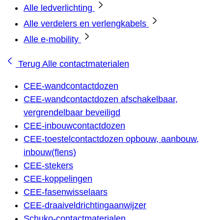
Alle ledverlichting
Alle verdelers en verlengkabels
Alle e-mobility
Terug
Alle contactmaterialen
CEE-wandcontactdozen
CEE-wandcontactdozen afschakelbaar,
vergrendelbaar beveiligd
CEE-inbouwcontactdozen
CEE-toestelcontactdozen opbouw, aanbouw,
inbouw(flens)
CEE-stekers
CEE-koppelingen
CEE-fasenwisselaars
CEE-draaiveldrichtingaanwijzer
Schuko-contactmaterialen