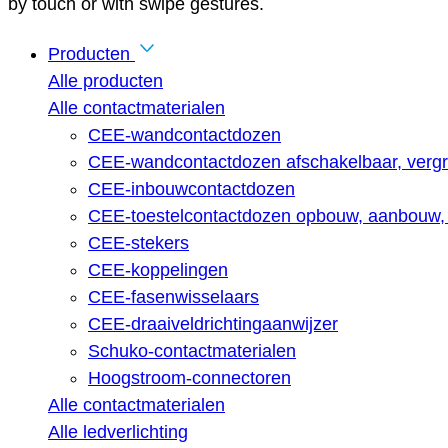
by touch or with swipe gestures.
Producten
Alle producten
Alle contactmaterialen
CEE-wandcontactdozen
CEE-wandcontactdozen afschakelbaar, vergr
CEE-inbouwcontactdozen
CEE-toestelcontactdozen opbouw, aanbouw, 
CEE-stekers
CEE-koppelingen
CEE-fasenwisselaars
CEE-draaiveldrichtingaanwijzer
Schuko-contactmaterialen
Hoogstroom-connectoren
Alle contactmaterialen
Alle ledverlichting