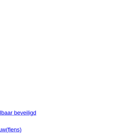
baar beveiligd
w(flens)