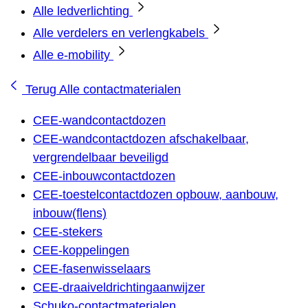
Alle ledverlichting
Alle verdelers en verlengkabels
Alle e-mobility
Terug
Alle contactmaterialen
CEE-wandcontactdozen
CEE-wandcontactdozen afschakelbaar,
vergrendelbaar beveiligd
CEE-inbouwcontactdozen
CEE-toestelcontactdozen opbouw, aanbouw,
inbouw(flens)
CEE-stekers
CEE-koppelingen
CEE-fasenwisselaars
CEE-draaiveldrichtingaanwijzer
Schuko-contactmaterialen