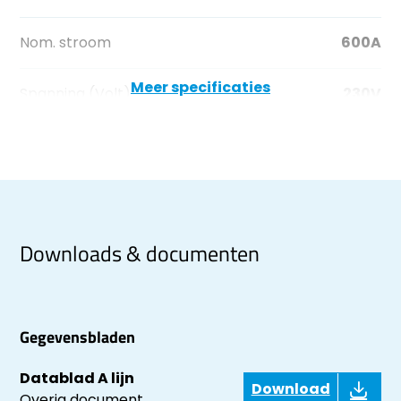
Nom. stroom
600A
Meer specificaties
Spanning (Volt)
230V
Downloads & documenten
Gegevensbladen
Datablad A lijn
Download
Overig document