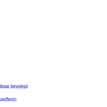
baar beveiligd
w(flens)