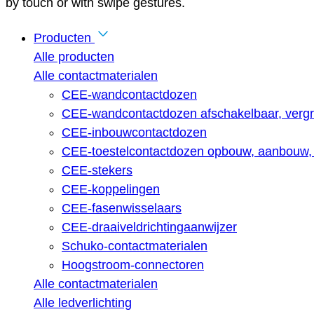
by touch or with swipe gestures.
Producten
Alle producten
Alle contactmaterialen
CEE-wandcontactdozen
CEE-wandcontactdozen afschakelbaar, vergr
CEE-inbouwcontactdozen
CEE-toestelcontactdozen opbouw, aanbouw, 
CEE-stekers
CEE-koppelingen
CEE-fasenwisselaars
CEE-draaiveldrichtingaanwijzer
Schuko-contactmaterialen
Hoogstroom-connectoren
Alle contactmaterialen
Alle ledverlichting