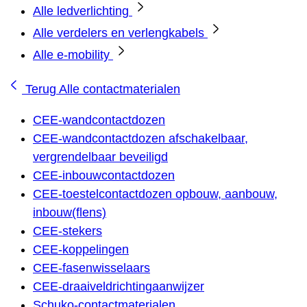
Alle ledverlichting
Alle verdelers en verlengkabels
Alle e-mobility
Terug
Alle contactmaterialen
CEE-wandcontactdozen
CEE-wandcontactdozen afschakelbaar,
vergrendelbaar beveiligd
CEE-inbouwcontactdozen
CEE-toestelcontactdozen opbouw, aanbouw,
inbouw(flens)
CEE-stekers
CEE-koppelingen
CEE-fasenwisselaars
CEE-draaiveldrichtingaanwijzer
Schuko-contactmaterialen