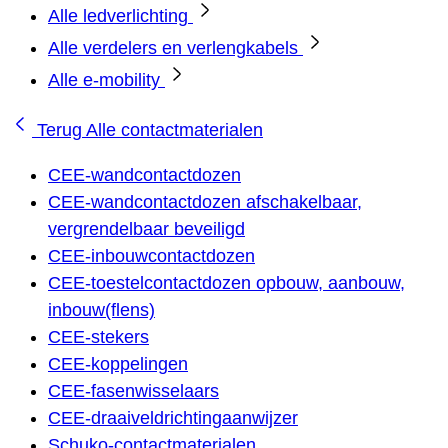
Alle ledverlichting
Alle verdelers en verlengkabels
Alle e-mobility
Terug
Alle contactmaterialen
CEE-wandcontactdozen
CEE-wandcontactdozen afschakelbaar,
vergrendelbaar beveiligd
CEE-inbouwcontactdozen
CEE-toestelcontactdozen opbouw, aanbouw,
inbouw(flens)
CEE-stekers
CEE-koppelingen
CEE-fasenwisselaars
CEE-draaiveldrichtingaanwijzer
Schuko-contactmaterialen