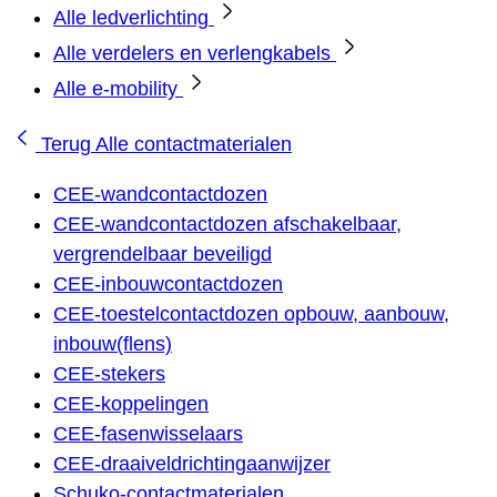
Alle ledverlichting
Alle verdelers en verlengkabels
Alle e-mobility
Terug
Alle contactmaterialen
CEE-wandcontactdozen
CEE-wandcontactdozen afschakelbaar,
vergrendelbaar beveiligd
CEE-inbouwcontactdozen
CEE-toestelcontactdozen opbouw, aanbouw,
inbouw(flens)
CEE-stekers
CEE-koppelingen
CEE-fasenwisselaars
CEE-draaiveldrichtingaanwijzer
Schuko-contactmaterialen