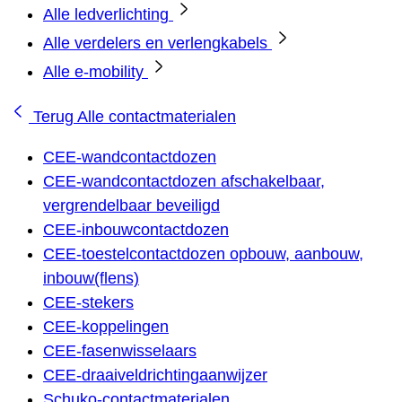
Alle ledverlichting
Alle verdelers en verlengkabels
Alle e-mobility
Terug
Alle contactmaterialen
CEE-wandcontactdozen
CEE-wandcontactdozen afschakelbaar,
vergrendelbaar beveiligd
CEE-inbouwcontactdozen
CEE-toestelcontactdozen opbouw, aanbouw,
inbouw(flens)
CEE-stekers
CEE-koppelingen
CEE-fasenwisselaars
CEE-draaiveldrichtingaanwijzer
Schuko-contactmaterialen