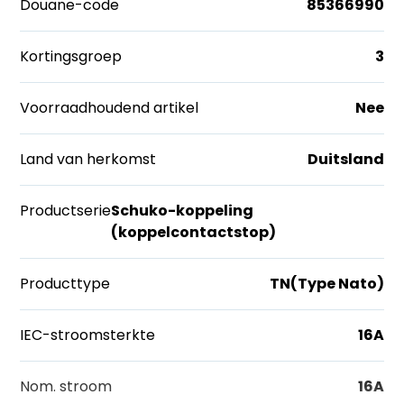
Douane-code
85366990
Kortingsgroep
3
Voorraadhoudend artikel
Nee
Land van herkomst
Duitsland
Productserie
Schuko-koppeling
(koppelcontactstop)
Producttype
TN(Type Nato)
IEC-stroomsterkte
16A
Nom. stroom
16A