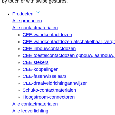
by touch or with swipe gestures.
Producten
Alle producten
Alle contactmaterialen
CEE-wandcontactdozen
CEE-wandcontactdozen afschakelbaar, vergr
CEE-inbouwcontactdozen
CEE-toestelcontactdozen opbouw, aanbouw, 
CEE-stekers
CEE-koppelingen
CEE-fasenwisselaars
CEE-draaiveldrichtingaanwijzer
Schuko-contactmaterialen
Hoogstroom-connectoren
Alle contactmaterialen
Alle ledverlichting