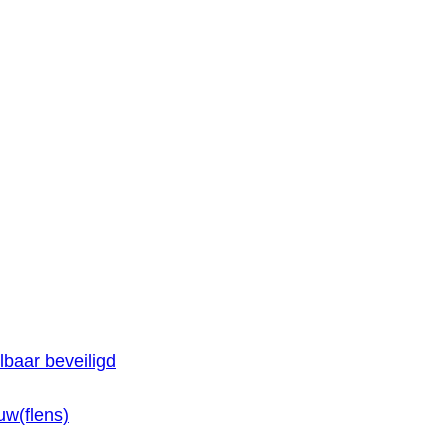
baar beveiligd
w(flens)