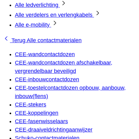
Alle ledverlichting
Alle verdelers en verlengkabels
Alle e-mobility
Terug
Alle contactmaterialen
CEE-wandcontactdozen
CEE-wandcontactdozen afschakelbaar,
vergrendelbaar beveiligd
CEE-inbouwcontactdozen
CEE-toestelcontactdozen opbouw, aanbouw,
inbouw(flens)
CEE-stekers
CEE-koppelingen
CEE-fasenwisselaars
CEE-draaiveldrichtingaanwijzer
Schuko-contactmaterialen