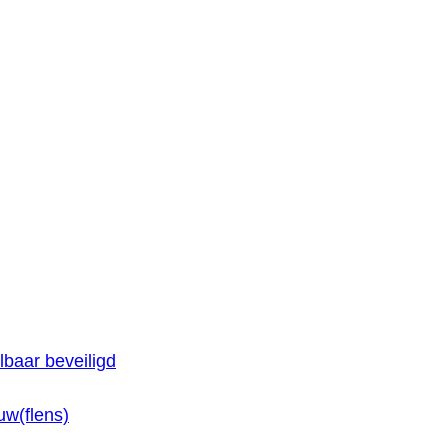
baar beveiligd
w(flens)