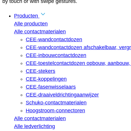
by touch or with swipe gestures.
Producten
Alle producten
Alle contactmaterialen
CEE-wandcontactdozen
CEE-wandcontactdozen afschakelbaar, vergr
CEE-inbouwcontactdozen
CEE-toestelcontactdozen opbouw, aanbouw, 
CEE-stekers
CEE-koppelingen
CEE-fasenwisselaars
CEE-draaiveldrichtingaanwijzer
Schuko-contactmaterialen
Hoogstroom-connectoren
Alle contactmaterialen
Alle ledverlichting