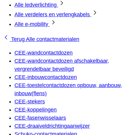
Alle ledverlichting
Alle verdelers en verlengkabels
Alle e-mobility
Terug
Alle contactmaterialen
CEE-wandcontactdozen
CEE-wandcontactdozen afschakelbaar,
vergrendelbaar beveiligd
CEE-inbouwcontactdozen
CEE-toestelcontactdozen opbouw, aanbouw,
inbouw(flens)
CEE-stekers
CEE-koppelingen
CEE-fasenwisselaars
CEE-draaiveldrichtingaanwijzer
Schuko-contactmaterialen