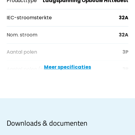
Producttype
Laagspanning Opbouw Hittebest
IEC-stroomsterkte
32A
Nom. stroom
32A
Aantal polen
3P
Meer specificaties
Aantal polen (sec)
3P
Downloads & documenten