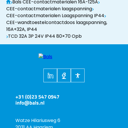
Bals CEE-contactmaterialen 16A-125A
CEE-contactmaterialen laagspanning
CEE-contactmaterialen Laagspanning IP44
CEE-wandtoestelcontactdoos laagspanning,
16A+32A, IP44
TCD 32A 3P 24V IP44 80×70 Opb
+31 (0)23 547 0947
info@bals.nl
Watze Hilariusweg 6
2031 AA Haarlem