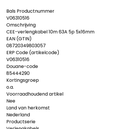
Bals Productnummer
V06310516
Omschrijving
CEE-verlengkabel 10m 63A 5p 5x16mm
EAN (GTIN)
08720349803057
ERP Code (artikelcode)
V06310516
Douane-code
85444290
Kortingsgroep
o.a.
Voorraadhoudend artikel
Nee
Land van herkomst
Nederland
Productserie
Verlengkabels