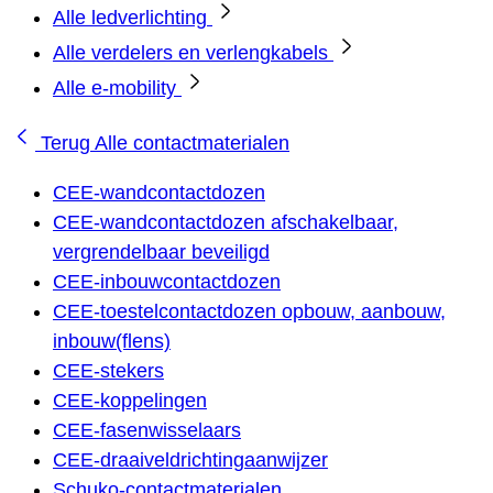
Alle ledverlichting
Alle verdelers en verlengkabels
Alle e-mobility
Terug
Alle contactmaterialen
CEE-wandcontactdozen
CEE-wandcontactdozen afschakelbaar,
vergrendelbaar beveiligd
CEE-inbouwcontactdozen
CEE-toestelcontactdozen opbouw, aanbouw,
inbouw(flens)
CEE-stekers
CEE-koppelingen
CEE-fasenwisselaars
CEE-draaiveldrichtingaanwijzer
Schuko-contactmaterialen