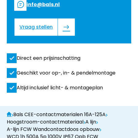
info@bals.nl
Vraag stellen
Direct een prijsinschatting
Geschikt voor op-, in- & pendelmontage
Altijd inclusief licht- & montageplan
Bals CEE-contactmaterialen 16A-125A
Hoogstroom-contactmateriaal
A lijn
A-lijn FCW Wandcontactdoos opbouw
WCD 1h 500A 5p 1000V IP67 Opb FCW