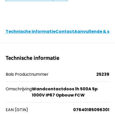
Technische informatie
Contact
Aanvullende & soo
Technische informatie
Bals Productnummer
25239
Omschrijving
Wandcontactdoos 1h 500A 5p
1000V IP67 Opbouw FCW
EAN (GTIN)
07640185096301