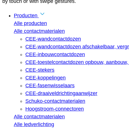
by touch or with swipe gestures.
Producten
Alle producten
Alle contactmaterialen
CEE-wandcontactdozen
CEE-wandcontactdozen afschakelbaar, vergr
CEE-inbouwcontactdozen
CEE-toestelcontactdozen opbouw, aanbouw, 
CEE-stekers
CEE-koppelingen
CEE-fasenwisselaars
CEE-draaiveldrichtingaanwijzer
Schuko-contactmaterialen
Hoogstroom-connectoren
Alle contactmaterialen
Alle ledverlichting