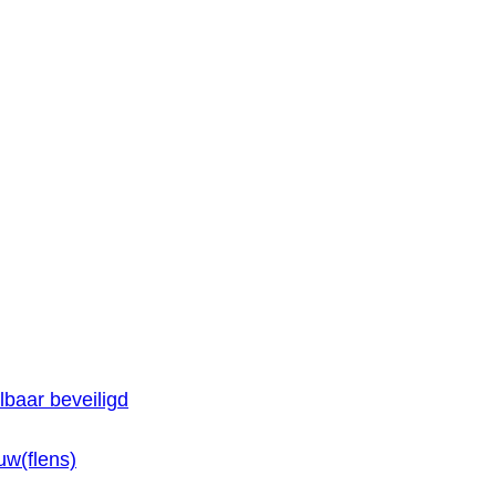
baar beveiligd
w(flens)