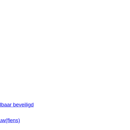
baar beveiligd
w(flens)