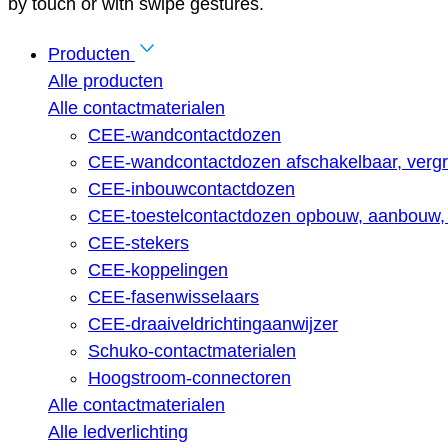
by touch or with swipe gestures.
Producten
Alle producten
Alle contactmaterialen
CEE-wandcontactdozen
CEE-wandcontactdozen afschakelbaar, vergr
CEE-inbouwcontactdozen
CEE-toestelcontactdozen opbouw, aanbouw, 
CEE-stekers
CEE-koppelingen
CEE-fasenwisselaars
CEE-draaiveldrichtingaanwijzer
Schuko-contactmaterialen
Hoogstroom-connectoren
Alle contactmaterialen
Alle ledverlichting