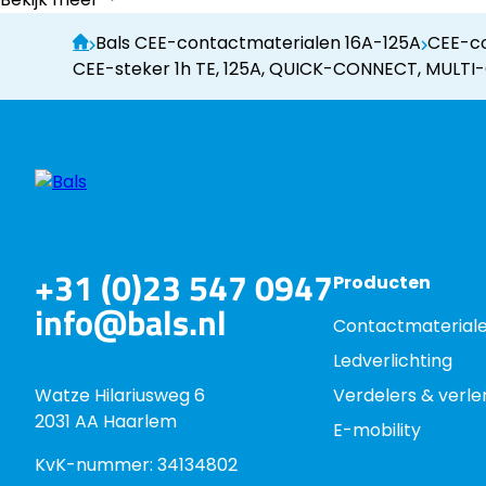
Bals CEE-contactmaterialen 16A-125A
CEE-co
CEE-steker 1h TE, 125A, QUICK-CONNECT, MULTI-G
+31 (0)23 547 0947
Producten
info@bals.nl
Contactmaterial
Ledverlichting
Watze Hilariusweg 6
Verdelers & verl
2031 AA Haarlem
E-mobility
KvK-nummer: 34134802