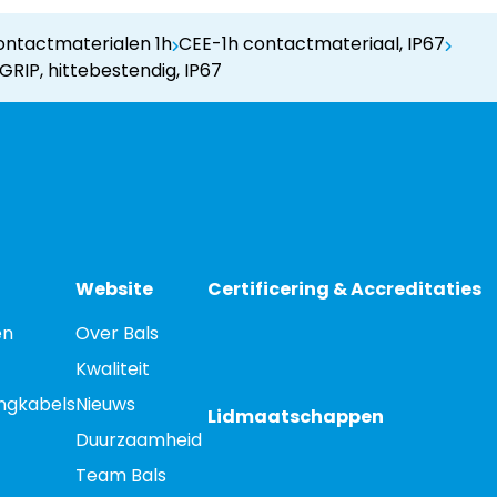
ntactmaterialen 1h
CEE-1h contactmateriaal, IP67
RIP, hittebestendig, IP67
Website
Certificering & Accreditaties
en
Over Bals
Kwaliteit
engkabels
Nieuws
Lidmaatschappen
Duurzaamheid
Team Bals