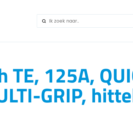
When autocomple
h TE, 125A, QU
TI-GRIP, hitte