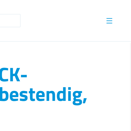
te results are available use up and down arrows to revie
ICK-
bestendig,