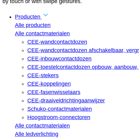
by touch or with swipe gestures.
Producten
Alle producten
Alle contactmaterialen
CEE-wandcontactdozen
CEE-wandcontactdozen afschakelbaar, vergr
CEE-inbouwcontactdozen
CEE-toestelcontactdozen opbouw, aanbouw, 
CEE-stekers
CEE-koppelingen
CEE-fasenwisselaars
CEE-draaiveldrichtingaanwijzer
Schuko-contactmaterialen
Hoogstroom-connectoren
Alle contactmaterialen
Alle ledverlichting