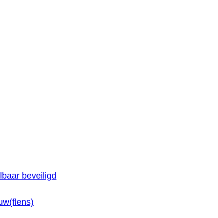
baar beveiligd
w(flens)