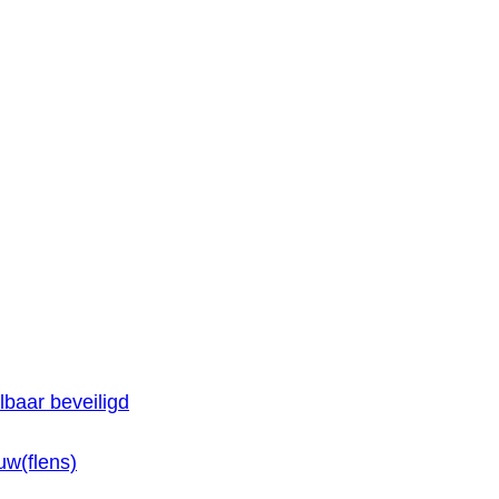
baar beveiligd
w(flens)