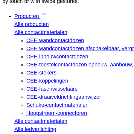
by touch or with swipe gestures.
Producten
Alle producten
Alle contactmaterialen
CEE-wandcontactdozen
CEE-wandcontactdozen afschakelbaar, vergr
CEE-inbouwcontactdozen
CEE-toestelcontactdozen opbouw, aanbouw, 
CEE-stekers
CEE-koppelingen
CEE-fasenwisselaars
CEE-draaiveldrichtingaanwijzer
Schuko-contactmaterialen
Hoogstroom-connectoren
Alle contactmaterialen
Alle ledverlichting