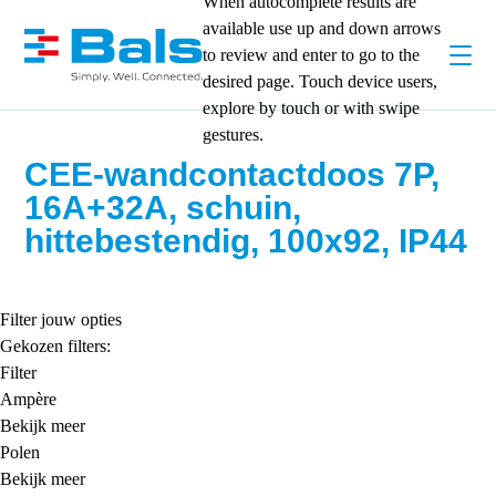
When autocomplete results are
available use up and down arrows
to review and enter to go to the
desired page. Touch device users,
explore by touch or with swipe
gestures.
CEE-wandcontactdoos 7P,
16A+32A, schuin,
hittebestendig, 100x92, IP44
Filter jouw opties
Gekozen filters:
Filter
Ampère
Bekijk meer
Polen
Bekijk meer