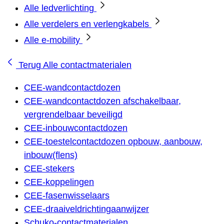
Alle ledverlichting
Alle verdelers en verlengkabels
Alle e-mobility
Terug
Alle contactmaterialen
CEE-wandcontactdozen
CEE-wandcontactdozen afschakelbaar,
vergrendelbaar beveiligd
CEE-inbouwcontactdozen
CEE-toestelcontactdozen opbouw, aanbouw,
inbouw(flens)
CEE-stekers
CEE-koppelingen
CEE-fasenwisselaars
CEE-draaiveldrichtingaanwijzer
Schuko-contactmaterialen