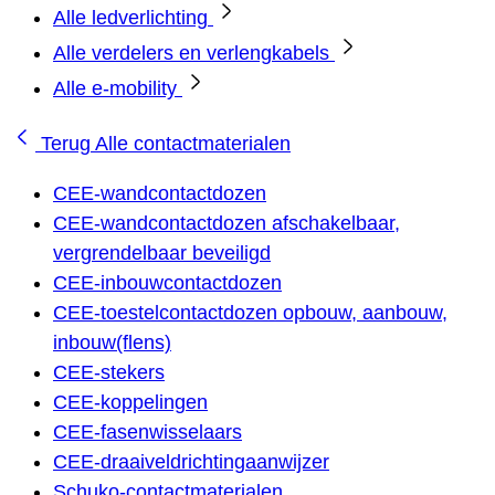
Alle ledverlichting
Alle verdelers en verlengkabels
Alle e-mobility
Terug
Alle contactmaterialen
CEE-wandcontactdozen
CEE-wandcontactdozen afschakelbaar,
vergrendelbaar beveiligd
CEE-inbouwcontactdozen
CEE-toestelcontactdozen opbouw, aanbouw,
inbouw(flens)
CEE-stekers
CEE-koppelingen
CEE-fasenwisselaars
CEE-draaiveldrichtingaanwijzer
Schuko-contactmaterialen