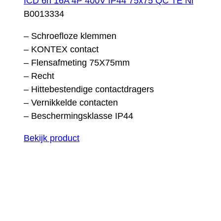
ICD 6h 16A 4P 400V IP44 75x75 QC TE Ni
B0013334
– Schroefloze klemmen
– KONTEX contact
– Flensafmeting 75X75mm
– Recht
– Hittebestendige contactdragers
– Vernikkelde contacten
– Beschermingsklasse IP44
Bekijk product