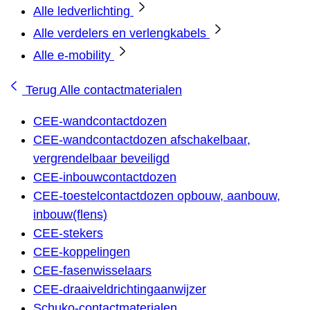
Alle ledverlichting
Alle verdelers en verlengkabels
Alle e-mobility
Terug
Alle contactmaterialen
CEE-wandcontactdozen
CEE-wandcontactdozen afschakelbaar,
vergrendelbaar beveiligd
CEE-inbouwcontactdozen
CEE-toestelcontactdozen opbouw, aanbouw,
inbouw(flens)
CEE-stekers
CEE-koppelingen
CEE-fasenwisselaars
CEE-draaiveldrichtingaanwijzer
Schuko-contactmaterialen