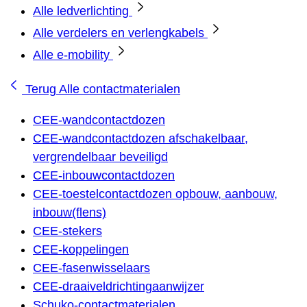
Alle ledverlichting
Alle verdelers en verlengkabels
Alle e-mobility
Terug
Alle contactmaterialen
CEE-wandcontactdozen
CEE-wandcontactdozen afschakelbaar,
vergrendelbaar beveiligd
CEE-inbouwcontactdozen
CEE-toestelcontactdozen opbouw, aanbouw,
inbouw(flens)
CEE-stekers
CEE-koppelingen
CEE-fasenwisselaars
CEE-draaiveldrichtingaanwijzer
Schuko-contactmaterialen