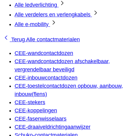
Alle ledverlichting
Alle verdelers en verlengkabels
Alle e-mobility
Terug
Alle contactmaterialen
CEE-wandcontactdozen
CEE-wandcontactdozen afschakelbaar,
vergrendelbaar beveiligd
CEE-inbouwcontactdozen
CEE-toestelcontactdozen opbouw, aanbouw,
inbouw(flens)
CEE-stekers
CEE-koppelingen
CEE-fasenwisselaars
CEE-draaiveldrichtingaanwijzer
Schuko-contactmaterialen