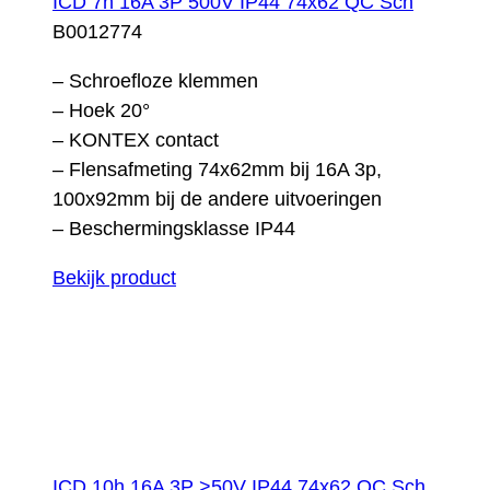
ICD 7h 16A 3P 500V IP44 74x62 QC Sch
B0012774
– Schroefloze klemmen
– Hoek 20°
– KONTEX contact
– Flensafmeting 74x62mm bij 16A 3p,
100x92mm bij de andere uitvoeringen
– Beschermingsklasse IP44
Bekijk product
ICD 10h 16A 3P >50V IP44 74x62 QC Sch