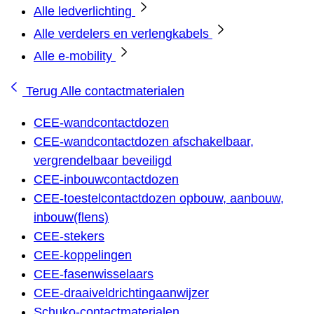
Alle ledverlichting
Alle verdelers en verlengkabels
Alle e-mobility
Terug
Alle contactmaterialen
CEE-wandcontactdozen
CEE-wandcontactdozen afschakelbaar,
vergrendelbaar beveiligd
CEE-inbouwcontactdozen
CEE-toestelcontactdozen opbouw, aanbouw,
inbouw(flens)
CEE-stekers
CEE-koppelingen
CEE-fasenwisselaars
CEE-draaiveldrichtingaanwijzer
Schuko-contactmaterialen