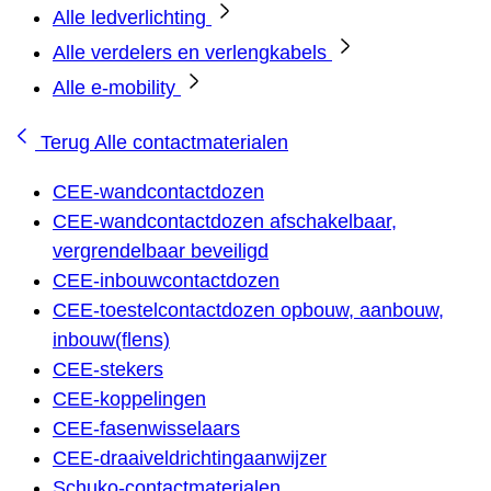
Alle ledverlichting
Alle verdelers en verlengkabels
Alle e-mobility
Terug
Alle contactmaterialen
CEE-wandcontactdozen
CEE-wandcontactdozen afschakelbaar,
vergrendelbaar beveiligd
CEE-inbouwcontactdozen
CEE-toestelcontactdozen opbouw, aanbouw,
inbouw(flens)
CEE-stekers
CEE-koppelingen
CEE-fasenwisselaars
CEE-draaiveldrichtingaanwijzer
Schuko-contactmaterialen